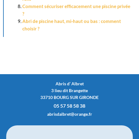
Comment sécuriser efficacement une piscine privée
?
Abri de piscine haut, mi‑haut ou bas : comment
choisir ?
Abris d’ Albret
3 lieu dit Brangette
33710 BOURG SUR GIRONDE
05 57 58 58 38
abrisdalbret@orange.fr